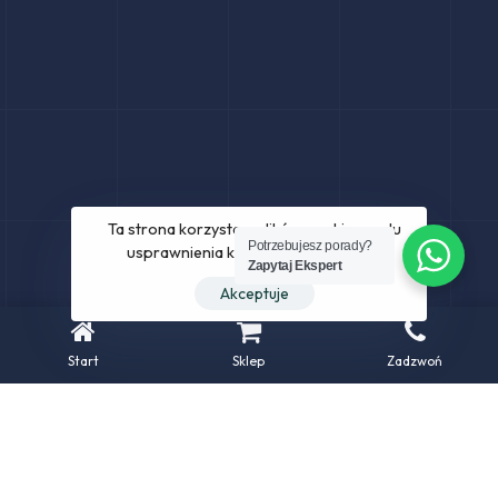
Ta strona korzysta z plików cookie w celu
Potrzebujesz porady?
usprawnienia korzystania z serwisu.
Zapytaj Ekspert
Akceptuje
Start
Sklep
Zadzwoń