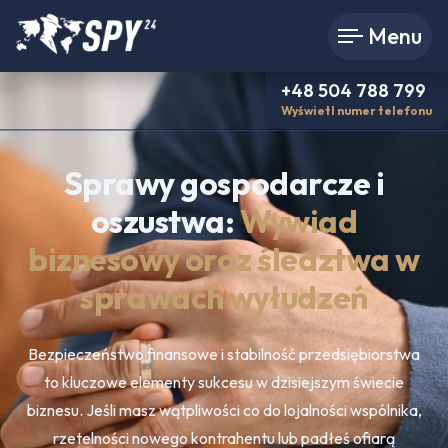
Menu
+48 504 788 799
Wyświetl numer telefonu
Sprawy gospodarcze i
oszustwa:
Wywiad
biznesowy oraz śledztwa w
sprawach wyłudzeń
Bezpieczeństwo finansowe i stabilność przedsiębiorstwa
to kluczowe elementy sukcesu w dzisiejszym świecie
biznesu. Jeśli masz wątpliwości co do lojalności wspólnika,
rzetelności nowego kontrahentu lub padłeś ofiarą